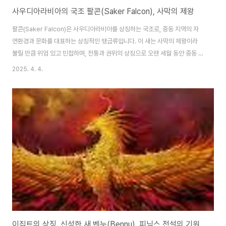
사우디아라비아의 국조 팔콘(Saker Falcon), 사막의 제왕
팔콘(Saker Falcon)은 사우디아라비아를 상징하는 국조로, 중동 지역의 자
연환경과 문화를 대표하는 상징적인 맹금류입니다. 이 새는 사막의 제왕이라
불릴 만큼 위엄 있고 민첩하며, 전통과 권위의 상징으로 오랜 세월 동안 중동 아
랍 국가들의 자부심이 되어 왔습니다. 본 글에서는 팔콘의 생태, 문화적 의미,
2025. 4. 4.
그리고 사우디아라비아의 역사 속 그 중요성에 대해 살펴보겠습니다.1. 팔콘
(Saker Falcon)은 어떤 새인가?팔콘은 매과에 속하는 맹금류로, 학명은
Falco cherrug입니다. 사막과 초원 지역에 널리 분포하며, 크고 강력한 날개,
예리한 시력, 빠른 비행 속도를 자랑합니다. 특히 시속 300km를 넘나드는 급
강하 속도로 유명하며, 정밀한 사냥 능력으로 맹금류 중에서도 최고 수준으로
평가받..
이집트의 상징, 신성한 새 벤누(Bennu), 피닉스 전설의 기원