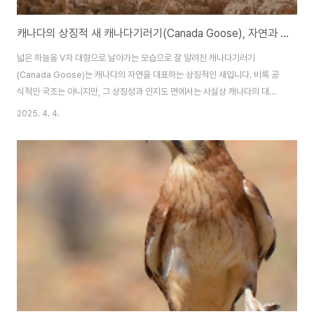
캐나다의 상징적 새 캐나다기러기(Canada Goose), 자연과 조화의 상징
넓은 하늘을 V자 대형으로 날아가는 모습으로 잘 알려진 캐나다기러기
(Canada Goose)는 캐나다의 자연을 대표하는 상징적인 새입니다. 비록 공
식적인 국조는 아니지만, 그 상징성과 인지도 면에서는 사실상 캐나다의 대표
조류로 자리매김하고 있습니다. 이 글에서는 캐나다기러기의 생태, 특징, 문화
2025. 4. 4.
적 의미에 대해 살펴보겠습니다.1. 캐나다기러기란 어떤 새인가?캐나다기러기
(Branta canadensis)는 기러기과에 속하는 대형 조류로, 몸길이는 약
75~110cm, 날개를 펼치면 최대 1.8m까지 자랍니다. 머리와 목은 검은색이
며, 턱 아래 흰색 줄무늬가 있는 것이 특징입니다. 수면 위를 부드럽게 떠다니
며, 육상과 하늘에서도 자유롭게 이동할 수 있습니다.2. 왜 캐나다기러기가 상
징 새로 여겨지는가?캐나다..