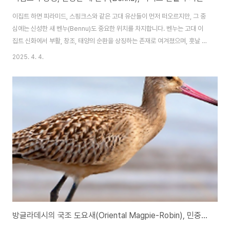
이집트 하면 피라미드, 스핑크스와 같은 고대 유산들이 먼저 떠오르지만, 그 중
심에는 신성한 새 벤누(Bennu)도 중요한 위치를 차지합니다. 벤누는 고대 이
집트 신화에서 부활, 창조, 태양의 순환을 상징하는 존재로 여겨졌으며, 훗날 서
양 신화에서 등장하는 불사조 피닉스(Phoenix)의 기원으로도 널리 알려져 있
2025. 4. 4.
습니다.1. 벤누(Bennu)란 어떤 새인가?벤누는 고대 이집트 신화에서 매우 중
요한 상징적 새로, 주로 왜가리 형태로 묘사됩니다. 학자들에 따르면, 벤누는 실
제로 나일강 하류에서 서식하던 회색 왜가리(Grey Heron)에서 유래했을 가
능성이 높다고 보고 있습니다.2. 벤누의 신화적 의미벤누는 태양신 라(Ra)와
깊은 관련이 있으며, 창조의 첫 순간에 등장한 존재로 기록되어 있습니다. 전설
에 따..
방글라데시의 국조 도요새(Oriental Magpie-Robin), 민중과 가까운 새