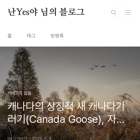
본문 바로가기
난Yes야 님의 블로그
홈
태그
방명록
카테고리 없음
캐나다의 상징적 새 캐나다기
러기(Canada Goose), 자연
과 조화의 상징
by 난Yes야
2025. 4. 4.