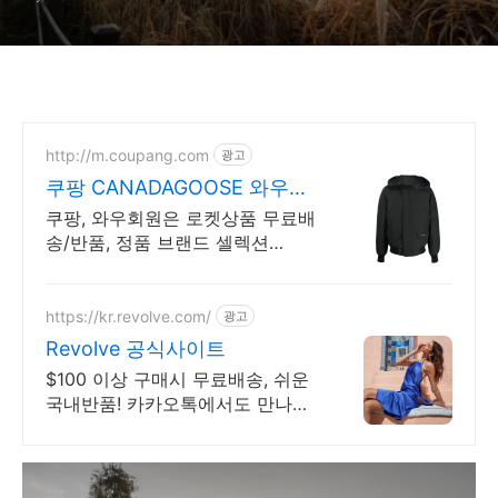
http://m.coupang.com
광고
쿠팡 CANADAGOOSE 와우회
원은 무제한 무료배송
쿠팡, 와우회원은 로켓상품 무료배
송/반품, 정품 브랜드 셀렉션
R.LUX 입점. 꼭 필요한 제품은 쿠
팡에서 더 저렴하게, 로켓배송으로
더 빠르게!
https://kr.revolve.com/
광고
Revolve 공식사이트
$100 이상 구매시 무료배송, 쉬운
국내반품! 카카오톡에서도 만나보
세요! 리볼브